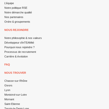
L’équipe
Notre politique RSE
Notre démarche qualité
Nos partenaires
Ordre & groupements
NOUS REJOINDRE
Notre philosophie & nos valeurs
Développeur d’inTEAMité
Pourquoi nous rejoindre ?
Processus de recrutement
Carrière & évolution
FAQ
NOUS TROUVER
Chasse-sur-Rhône
Givors
Lyon
Monistrol-sur-Loire
Mornant
Saint-Etienne
Tassin-la-Demi-Lune