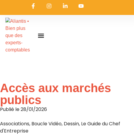
On embarque ?
Nous contacter
Nous rejoindre
Actualités & ressources
Nos expertises
Les coulisses
Aliantis Connect
Accueil
»
Actualités & ressources
»
L’actualité d’Aliantis
Accès aux marchés
publics
Publié le
28/01/2026
Associations
,
Boucle Vidéo
,
Dessin
,
Le Guide du Chef
d'Entreprise