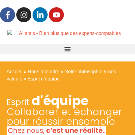
Accueil
»
Nous rejoindre
»
Notre philosophie & nos
valeurs
»
Esprit d’équipe
d'équipe
Esprit
Collaborer et échanger
pour réussir ensemble
Chez nous,
c’est une réalité.