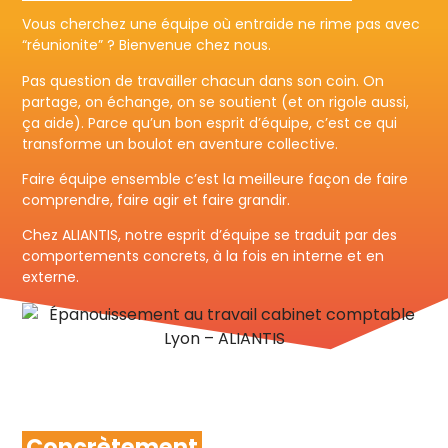
Vous cherchez une équipe où entraide ne rime pas avec
“réunionite” ? Bienvenue chez nous.
Pas question de travailler chacun dans son coin. On
partage, on échange, on se soutient (et on rigole aussi,
ça aide). Parce qu’un bon esprit d’équipe, c’est ce qui
transforme un boulot en aventure collective.
Faire équipe ensemble c’est la meilleure façon de faire
comprendre, faire agir et faire grandir.
Chez ALIANTIS, notre esprit d’équipe se traduit par des
comportements concrets, à la fois en interne et en
externe.
Concrètement