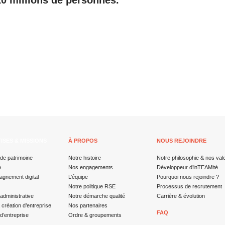
10 millions de personnes.
ISES & MISSIONS
À PROPOS
NOUS REJOINDRE
de patrimoine
Notre histoire
Notre philosophie & nos val
e
Nos engagements
Développeur d’inTEAMité
gnement digital
L’équipe
Pourquoi nous rejoindre ?
Notre politique RSE
Processus de recrutement
administrative
Notre démarche qualité
Carrière & évolution
a création d’entreprise
Nos partenaires
FAQ
d’entreprise
Ordre & groupements