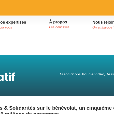
À propos
Nous rejoi
os expertises
Les coulisses
On embarque 
our vous
tif
Associations
,
Boucle Vidéo
,
Dess
s & Solidarités sur le bénévolat, un cinquième