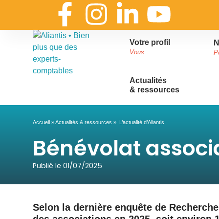
Votre profil
N
Vous
P
Actualités
& ressources
Accueil
»
Actualités & ressources
»
L’actualité d’Aliantis
Bénévolat associa
Publié le
01/07/2025
Selon la dernière enquête de Recherche