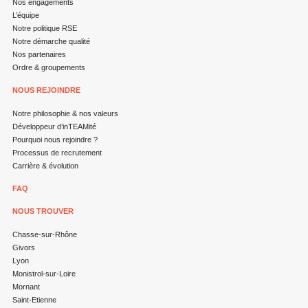
Nos engagements
L’équipe
Notre politique RSE
Notre démarche qualité
Nos partenaires
Ordre & groupements
NOUS REJOINDRE
Notre philosophie & nos valeurs
Développeur d’inTEAMité
Pourquoi nous rejoindre ?
Processus de recrutement
Carrière & évolution
FAQ
NOUS TROUVER
Chasse-sur-Rhône
Givors
Lyon
Monistrol-sur-Loire
Mornant
Saint-Etienne