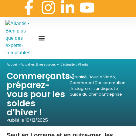
On embarque ?
Nous contacter
Nous rejoindre
Actualités & ressources
Nos expertises
Les coulisses
Aliantis Connect
Accueil
»
Actualités & ressources
»
L’actualité d’Aliantis
Commerçants :
Actualité
,
Boucle Vidéo
,
préparez-
Commerce/Consommation
,
Instagram
,
Juridique
,
Le
vous pour les
Guide du Chef d'Entreprise
soldes
d’hiver !
Publié le
10/12/2025
Sauf en Lorraine et en outre-mer, les