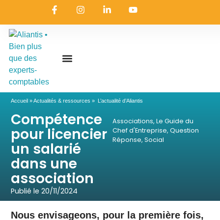
On embarque ?
Nous contacter
Nous rejoindre
Actualités & ressources
Nos expertises
Les coulisses
Aliantis Connect
Accueil
»
Actualités & ressources
»
L’actualité d’Aliantis
Compétence
Associations
,
Le Guide du
pour licencier
Chef d'Entreprise
,
Question
Réponse
,
Social
un salarié
dans une
association
Publié le
20/11/2024
Nous envisageons, pour la première fois,