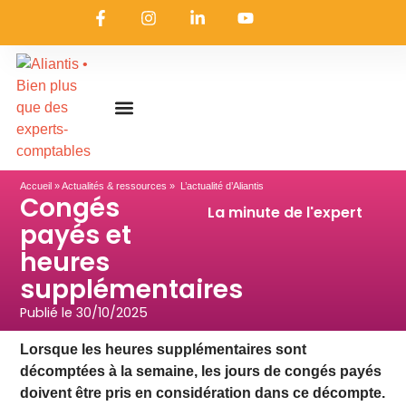
On embarque ?
Nous contacter
Nous rejoindre
Actualités & ressources
Nos expertises
Les coulisses
Aliantis Connect
Accueil
»
Actualités & ressources
» L’actualité d’Aliantis
Congés
La minute de l'expert
payés et
heures
supplémentaires
Publié le
30/10/2025
Lorsque les heures supplémentaires sont
décomptées à la semaine, les jours de congés payés
doivent être pris en considération dans ce décompte.