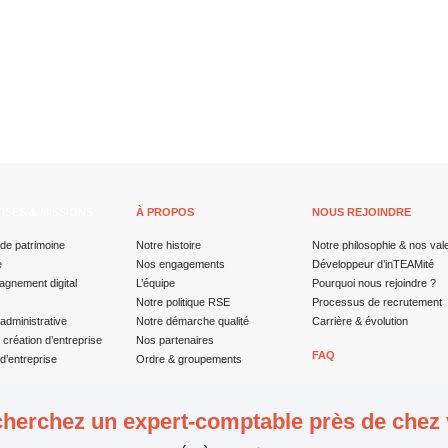
ISES & MISSIONS
À PROPOS
NOUS REJOINDRE
de patrimoine
Notre histoire
Notre philosophie & nos val
e
Nos engagements
Développeur d’inTEAMité
gnement digital
L’équipe
Pourquoi nous rejoindre ?
Notre politique RSE
Processus de recrutement
administrative
Notre démarche qualité
Carrière & évolution
a création d’entreprise
Nos partenaires
FAQ
d’entreprise
Ordre & groupements
herchez un expert-comptable près de chez