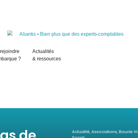
rejoindre
Actualités
mbarque ?
& ressources
pas de
Actualité
,
Associations
,
Boucle V
Social