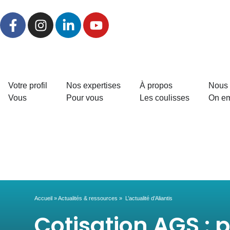
Votre profil
Nos expertises
À propos
Nous 
Vous
Pour vous
Les coulisses
On e
Accueil
»
Actualités & ressources
»
L’actualité d’Aliantis
Cotisation AGS : 