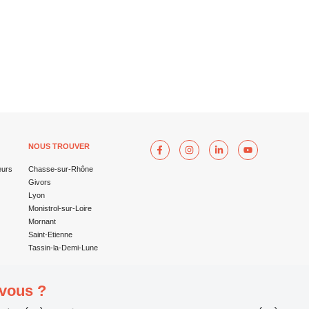
NOUS TROUVER
eurs
Chasse-sur-Rhône
Givors
Lyon
Monistrol-sur-Loire
Mornant
Saint-Etienne
Tassin-la-Demi-Lune
 vous ?