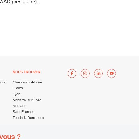
(AAD prestataire).
NOUS TROUVER
eurs
Chasse-sur-Rhône
Givors
Lyon
Monistrol-sur-Loire
Mornant
Saint-Etienne
Tassin-la-Demi-Lune
 vous ?