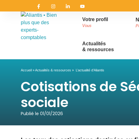
Votre profil
N
Vous
P
Actualités
& ressources
Accueil
»
Actualités & ressources
»
L’actualité d’Aliantis
Cotisations de Sé
sociale
Publié le
01/01/2026