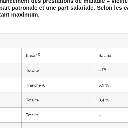
inancement des prestations de maladie – vieille
art patronale et une part salariale. Selon les c
ontant maximum.
(1)
Base
Salarié
(3)
Totalité
–
Tranche A
6,9 %
Totalité
0,4 %
Totalité
–