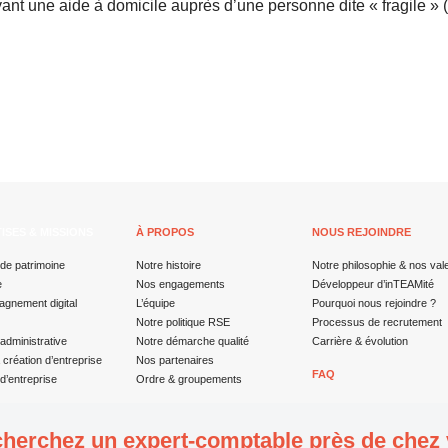
yant une aide à domicile auprès d’une personne dite « fragile » 
ISES & MISSIONS
À PROPOS
NOUS REJOINDRE
de patrimoine
Notre histoire
Notre philosophie & nos val
e
Nos engagements
Développeur d’inTEAMité
gnement digital
L’équipe
Pourquoi nous rejoindre ?
Notre politique RSE
Processus de recrutement
administrative
Notre démarche qualité
Carrière & évolution
a création d’entreprise
Nos partenaires
FAQ
d’entreprise
Ordre & groupements
herchez un expert-comptable près de chez