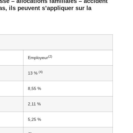
sse – allocations familiales – accident
as, ils peuvent s’appliquer sur la
(2)
Employeur
(4)
13 %
8,55 %
2,11 %
5,25 %