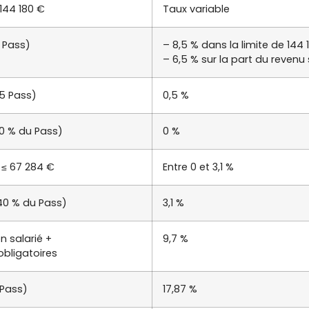
 144 180 €
Taux variable
 Pass)
– 8,5 % dans la limite de 144 
– 6,5 % sur la part du revenu
5 Pass)
0,5 %
10 % du Pass)
0 %
 ≤ 67 284 €
Entre 0 et 3,1 %
40 % du Pass)
3,1 %
n salarié +
9,7 %
obligatoires
 Pass)
17,87 %