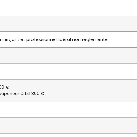
erçant et professionnel libéral non règlementé
300 €
supérieur à 141 300 €