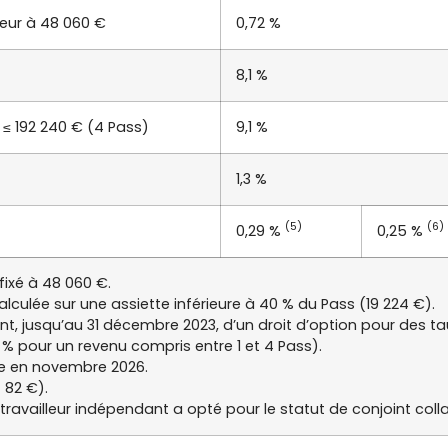
ieur à 48 060 €
0,72 %
8,1 %
 ≤ 192 240 € (4 Pass)
9,1 %
1,3 %
(5)
(6)
0,29 %
0,25 %
fixé à 48 060 €.
alculée sur une assiette inférieure à 40 % du Pass (19 224 €).
nt, jusqu’au 31 décembre 2023, d’un droit d’option pour des ta
 % pour un revenu compris entre 1 et 4 Pass).
ée en novembre 2026.
 82 €).
u travailleur indépendant a opté pour le statut de conjoint coll