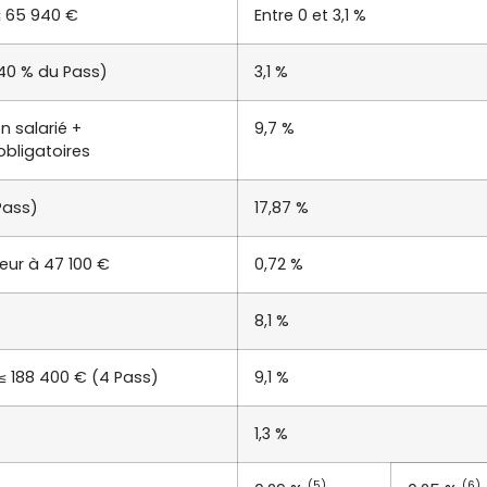
≤ 65 940 €
Entre 0 et 3,1 %
40 % du Pass)
3,1 %
n salarié +
9,7 %
obligatoires
Pass)
17,87 %
eur à 47 100 €
0,72 %
8,1 %
≤ 188 400 € (4 Pass)
9,1 %
1,3 %
(5)
(6)