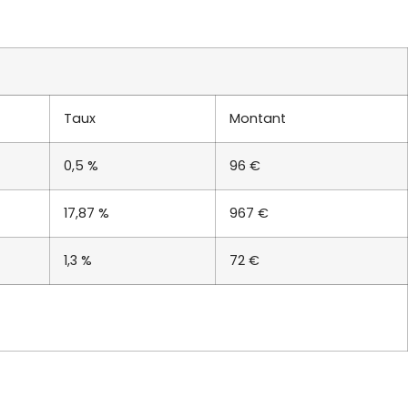
Taux
Montant
0,5 %
96 €
17,87 %
967 €
1,3 %
72 €