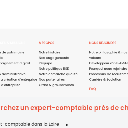
ISES & MISSIONS
À PROPOS
NOUS REJOINDRE
n de patrimoine
Notre histoire
Notre philosophie & nos
ie
Nos engagements
valeurs
agnement digital
L’équipe
Développeur d’inTEAMit
Notre politique RSE
Pourquoi nous rejoindre
n administrative
Notre démarche qualité
Processus de recrutem
la création d’entreprise
Nos partenaires
Carrière & évolution
 d’entreprise
Ordre & groupements
FAQ
rchez un expert-comptable près de ch
t-comptable dans la Loire