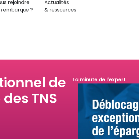
us rejoindre
Actualités
n embarque ?
& ressources
ionnel de
La minute de l'expert
e des TNS