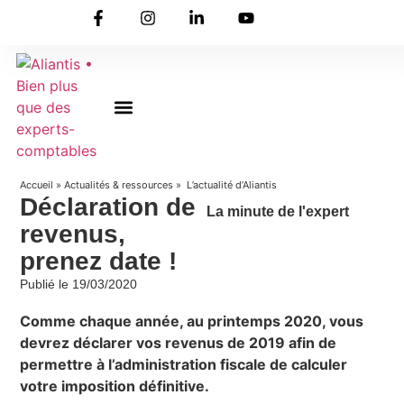
On embarque ?
Nous contacter
Nous rejoindre
Actualités & ressources
Nos expertises
Les coulisses
Aliantis Connect
Accueil
»
Actualités & ressources
» L’actualité d’Aliantis
Déclaration de
La minute de l'expert
revenus,
prenez date !
Publié le
19/03/2020
Comme chaque année, au printemps 2020, vous
devrez déclarer vos revenus de 2019 afin de
permettre à l’administration fiscale de calculer
votre imposition définitive.