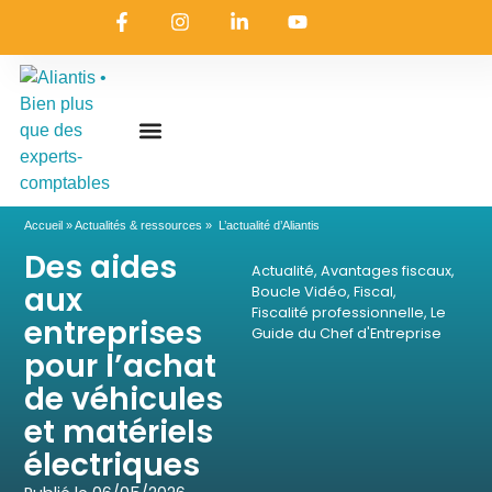
On embarque ?
Nous contacter
Nous rejoindre
Actualités & ressources
Nos expertises
Les coulisses
Aliantis Connect
Accueil
»
Actualités & ressources
»
L’actualité d’Aliantis
Des aides
Actualité
,
Avantages fiscaux
,
aux
Boucle Vidéo
,
Fiscal
,
Fiscalité professionnelle
,
Le
entreprises
Guide du Chef d'Entreprise
pour l’achat
de véhicules
et matériels
électriques