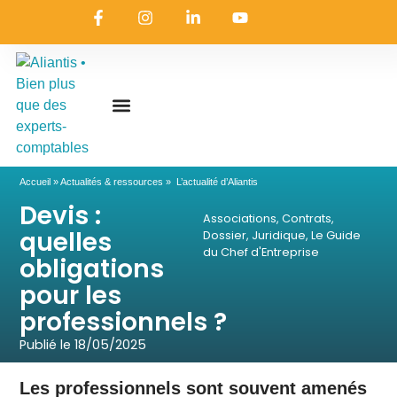
On embarque ?
Nous contacter
Nous rejoindre
Actualités & ressources
Nos expertises
Les coulisses
Aliantis Connect
Accueil
»
Actualités & ressources
»
L’actualité d’Aliantis
Devis :
Associations
,
Contrats
,
quelles
Dossier
,
Juridique
,
Le Guide
du Chef d'Entreprise
obligations
pour les
professionnels ?
Publié le
18/05/2025
Les professionnels sont souvent amenés