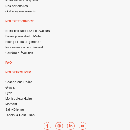
Notre démarche qualité
Nos partenaires
Ordre & groupements
NOUS REJOINDRE
Notre philosophie & nos valeurs
Développeur d’inTEAMité
Pourquoi nous rejoindre ?
Processus de recrutement
Carrière & évolution
FAQ
NOUS TROUVER
Chasse-sur-Rhône
Givors
Lyon
Monistrol-sur-Loire
Mornant
Saint-Etienne
Tassin-la-Demi-Lune