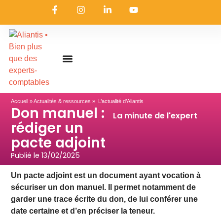
On embarque ?
Nous contacter
Nous rejoindre
Actualités & ressources
Nos expertises
Les coulisses
Aliantis Connect
Accueil
»
Actualités & ressources
» L’actualité d’Aliantis
Don manuel :
La minute de l'expert
rédiger un
pacte adjoint
Publié le
13/02/2025
Un pacte adjoint est un document ayant vocation à
sécuriser un don manuel. Il permet notamment de
garder une trace écrite du don, de lui conférer une
date certaine et d’en préciser la teneur.