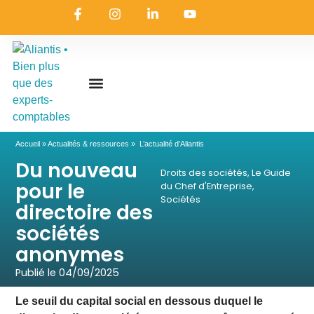
On embarque ?
Nous contacter
Nous rejoindre
Actualités & ressources
Nos expertises
Les coulisses
Aliantis Connect
Accueil
»
Actualités & ressources
»
L’actualité d’Aliantis
Du nouveau
Droits des sociétés
,
Le Guide
pour le
du Chef d'Entreprise
,
Sociétés
directoire des
sociétés
anonymes
Publié le
04/09/2025
Le seuil du capital social en dessous duquel le