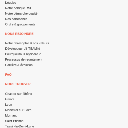
L’équipe
Notre politique RSE
Notre démarche qualité
Nos partenaires
Ordre & groupements
NOUS REJOINDRE
Notre philosophie & nos valeurs
Développeur d’inTEAMité
Pourquoi nous rejoindre ?
Processus de recrutement
Carrière & évolution
FAQ
NOUS TROUVER
Chasse-sur-Rhône
Givors
Lyon
Monistrol-sur-Loire
Mornant
Saint-Etienne
Tassin-la-Demi-Lune