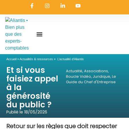
On embarque ?
Nous contacter
Nous rejoindre
Actualités & ressources
Nos expertises
Les coulisses
Aliantis Connect
Accueil
»
Actualités & ressources
»
L’actualité d’Aliantis
Et si vous
Actualité
,
Associations
,
faisiez appel
Boucle Vidéo
,
Juridique
,
Le
Guide du Chef d'Entreprise
à la
générosité
du public ?
Publié le
18/05/2026
Retour sur les règles que doit respecter