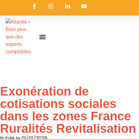
On embarque ?
Nous contacter
Nous rejoindre
Actualités & ressources
Nos expertises
Les coulisses
Aliantis Connect
Accueil
»
Actualités & ressources
»
L’actualité d’Aliantis
Exonération de
cotisations sociales
dans les zones France
Ruralités Revitalisation
Publié le
01/01/2026