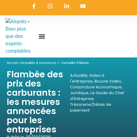
On embarque ?
Nous contacter
Nous rejoindre
Actualités & ressources
Nos expertises
Les coulisses
Aliantis Connect
Accueil
»
Actualités & ressources
»
L’actualité d’Aliantis
Flambée des
Actualité
,
Aides à
prix des
l'entreprise
,
Boucle Vidéo
,
Conjoncture économique
,
carburants :
Juridique
,
Le Guide du Chef
les mesures
d'Entreprise
,
Trésorerie/Délais de
annoncées
paiement
pour les
entreprises