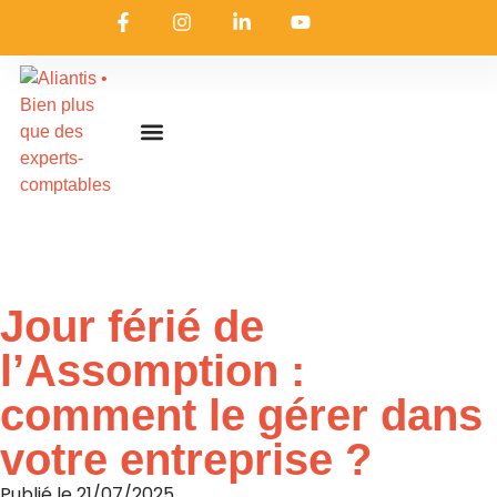
On embarque ?
Nous contacter
Nous rejoindre
Actualités & ressources
Nos expertises
Les coulisses
Aliantis Connect
Accueil
»
Actualités & ressources
»
L’actualité d’Aliantis
Jour férié de
l’Assomption :
comment le gérer dans
votre entreprise ?
Publié le
21/07/2025