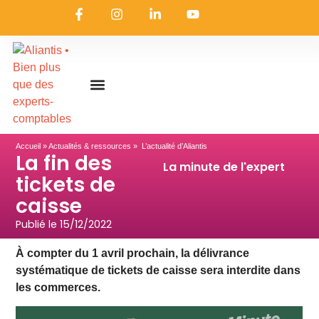
On embarque ?
Nous contacter
Nous rejoindre
Actualités & ressources
Nos expertises
Les coulisses
Aliantis Connect
Accueil
»
Actualités & ressources
» L’actualité d’Aliantis
La fin des
La minute de l'expert
tickets de
caisse
Publié le
15/12/2022
À compter du 1 avril prochain, la délivrance
systématique de tickets de caisse sera interdite dans
les commerces.