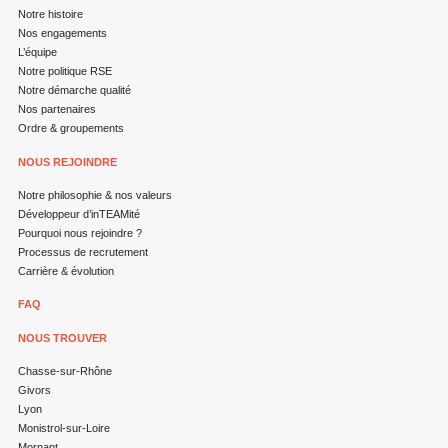
Notre histoire
Nos engagements
L’équipe
Notre politique RSE
Notre démarche qualité
Nos partenaires
Ordre & groupements
NOUS REJOINDRE
Notre philosophie & nos valeurs
Développeur d’inTEAMité
Pourquoi nous rejoindre ?
Processus de recrutement
Carrière & évolution
FAQ
NOUS TROUVER
Chasse-sur-Rhône
Givors
Lyon
Monistrol-sur-Loire
Mornant