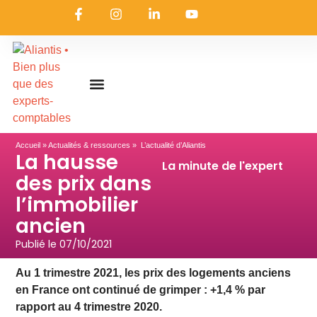
On embarque ?
Nous contacter
Nous rejoindre
Actualités & ressources
Nos expertises
Les coulisses
Aliantis Connect
Accueil
»
Actualités & ressources
» L’actualité d’Aliantis
La hausse
La minute de l'expert
des prix dans
l’immobilier
ancien
Publié le
07/10/2021
Au 1 trimestre 2021, les prix des logements anciens
en France ont continué de grimper : +1,4 % par
rapport au 4 trimestre 2020.