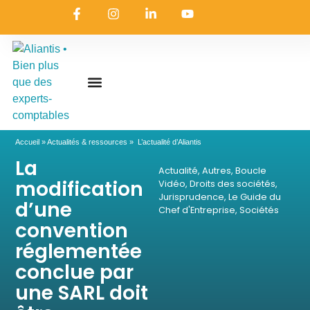
On embarque ?
Nous contacter
Nous rejoindre
Actualités & ressources
Nos expertises
Les coulisses
Aliantis Connect
Accueil
»
Actualités & ressources
»
L’actualité d’Aliantis
La
Actualité
,
Autres
,
Boucle
modification
Vidéo
,
Droits des sociétés
,
Jurisprudence
,
Le Guide du
d’une
Chef d'Entreprise
,
Sociétés
convention
réglementée
conclue par
une SARL doit