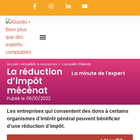
On embarque ?
Nous contacter
Nous rejoindre
Actualités & ressources
Nos expertises
Les coulisses
Aliantis Connect
Accueil
»
Actualités & ressources
» L’actualité d’Aliantis
La réduction
La minute de l'expert
d’impôt
mécénat
Publié le
06/10/2022
Les entreprises qui consentent des dons à certains
organismes d’intérêt général peuvent bénéficier
d’une réduction d’impôt.