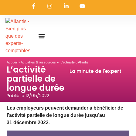
On embarque ?
Nous contacter
Nous rejoindre
Actualités & ressources
Nos expertises
Les coulisses
Aliantis Connect
Accueil
»
Actualités & ressources
» L’actualité d’Aliantis
L’activité
La minute de l'expert
partielle de
longue durée
Publié le
12/05/2022
Les employeurs peuvent demander à bénéficier de
l’activité partielle de longue durée jusqu’au
31 décembre 2022.