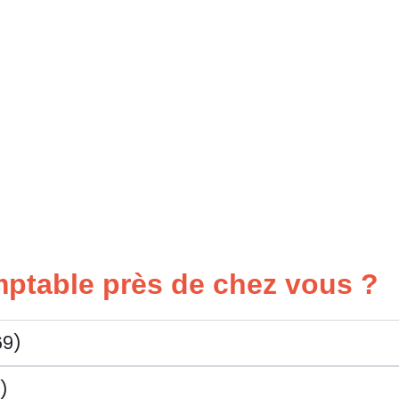
ptable près de chez vous ?
69)
)