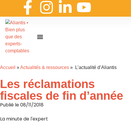
On embarque ?
Nous contacter
Nous rejoindre
Actualités & ressources
Nos expertises
Les coulisses
Aliantis Connect
Accueil
»
Actualités & ressources
» L’actualité d’Aliantis
Les réclamations
fiscales de fin d’année
Publié le
08/11/2018
La minute de l'expert