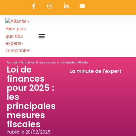
On embarque ?
Nous contacter
Nous rejoindre
Actualités & ressources
Nos expertises
Les coulisses
Aliantis Connect
Accueil
»
Actualités & ressources
» L’actualité d’Aliantis
Loi de
La minute de l'expert
finances
pour 2025 :
les
principales
mesures
fiscales
Publié le
20/02/2025