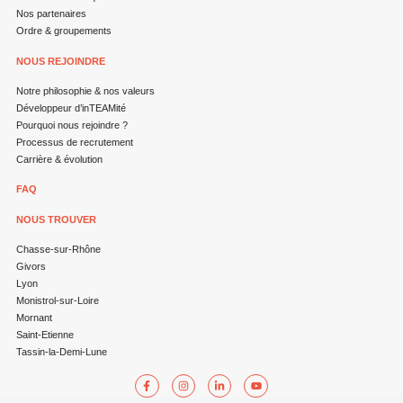
Nos partenaires
Ordre & groupements
NOUS REJOINDRE
Notre philosophie & nos valeurs
Développeur d’inTEAMité
Pourquoi nous rejoindre ?
Processus de recrutement
Carrière & évolution
FAQ
NOUS TROUVER
Chasse-sur-Rhône
Givors
Lyon
Monistrol-sur-Loire
Mornant
Saint-Etienne
Tassin-la-Demi-Lune