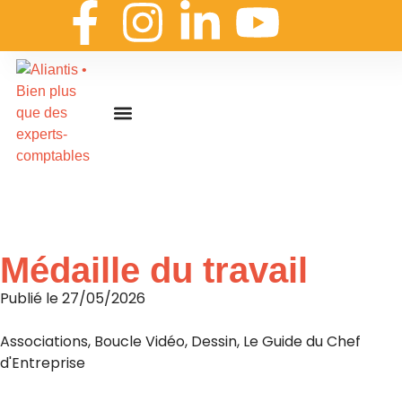
On embarque ?
Nous contacter
Nous rejoindre
Actualités & ressources
Nos expertises
Les coulisses
Aliantis Connect
Accueil
»
Actualités & ressources
»
L’actualité d’Aliantis
Médaille du travail
Publié le
27/05/2026
Associations
,
Boucle Vidéo
,
Dessin
,
Le Guide du Chef
d'Entreprise