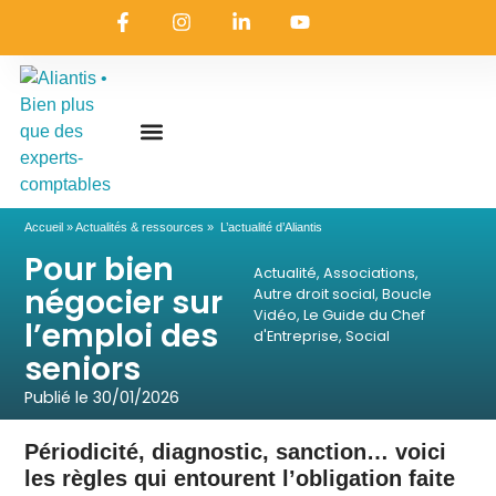
On embarque ?
Nous contacter
Nous rejoindre
Actualités & ressources
Nos expertises
Les coulisses
Aliantis Connect
Accueil
»
Actualités & ressources
»
L’actualité d’Aliantis
Pour bien
Actualité
,
Associations
,
négocier sur
Autre droit social
,
Boucle
Vidéo
,
Le Guide du Chef
l’emploi des
d'Entreprise
,
Social
seniors
Publié le
30/01/2026
Périodicité, diagnostic, sanction… voici
les règles qui entourent l’obligation faite