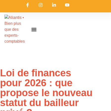
On embarque ?
Nous contacter
Nous rejoindre
Actualités & ressources
Nos expertises
Les coulisses
Aliantis Connect
Accueil
»
Actualités & ressources
»
L’actualité d’Aliantis
Loi de finances
pour 2026 : que
propose le nouveau
statut du bailleur