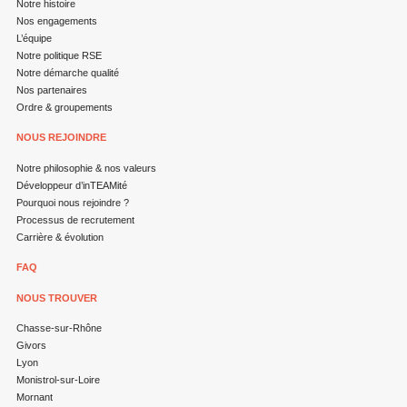
Notre histoire
Nos engagements
L’équipe
Notre politique RSE
Notre démarche qualité
Nos partenaires
Ordre & groupements
NOUS REJOINDRE
Notre philosophie & nos valeurs
Développeur d’inTEAMité
Pourquoi nous rejoindre ?
Processus de recrutement
Carrière & évolution
FAQ
NOUS TROUVER
Chasse-sur-Rhône
Givors
Lyon
Monistrol-sur-Loire
Mornant