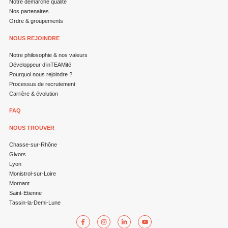
Notre démarche qualité
Nos partenaires
Ordre & groupements
NOUS REJOINDRE
Notre philosophie & nos valeurs
Développeur d’inTEAMité
Pourquoi nous rejoindre ?
Processus de recrutement
Carrière & évolution
FAQ
NOUS TROUVER
Chasse-sur-Rhône
Givors
Lyon
Monistrol-sur-Loire
Mornant
Saint-Etienne
Tassin-la-Demi-Lune