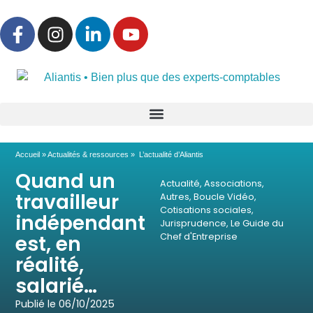
Accueil
»
Actualités & ressources
»
L’actualité d’Aliantis
Quand un
Actualité
,
Associations
,
travailleur
Autres
,
Boucle Vidéo
,
Cotisations sociales
,
indépendant
Jurisprudence
,
Le Guide du
est, en
Chef d'Entreprise
réalité,
salarié…
Publié le
06/10/2025