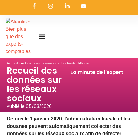
On embarque ?
Nous contacter
Nous rejoindre
Actualités & ressources
Nos expertises
Les coulisses
Aliantis Connect
Accueil
»
Actualités & ressources
» L’actualité d’Aliantis
Recueil des
La minute de l'expert
données sur
les réseaux
sociaux
Publié le
05/03/2020
Depuis le 1 janvier 2020, l’administration fiscale et les
douanes peuvent automatiquement collecter des
données sur les réseaux sociaux afin de détecter