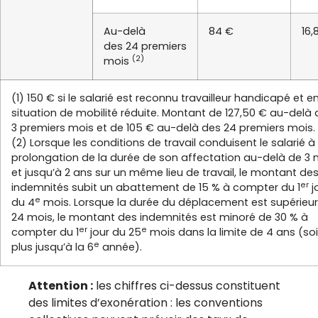
Au-delà
84 €
16,
des 24 premiers
(2)
mois
(1) 150 € si le salarié est reconnu travailleur handicapé et e
situation de mobilité réduite. Montant de 127,50 € au-delà
3 premiers mois et de 105 € au-delà des 24 premiers mois.
(2) Lorsque les conditions de travail conduisent le salarié à
prolongation de la durée de son affectation au-delà de 3 
et jusqu’à 2 ans sur un même lieu de travail, le montant de
er
indemnités subit un abattement de 15 % à compter du 1
j
e
du 4
mois. Lorsque la durée du déplacement est supérieur
24 mois, le montant des indemnités est minoré de 30 % à
er
e
compter du 1
jour du 25
mois dans la limite de 4 ans (soi
e
plus jusqu’à la 6
année).
Attention :
les chiffres ci-dessus constituent
des limites d’exonération : les conventions