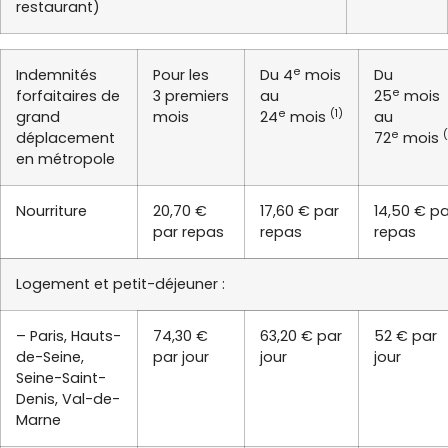
restaurant)
e
Indemnités
Pour les
Du 4
mois
Du
e
forfaitaires de
3 premiers
au
25
mois
e
(1)
grand
mois
24
mois
au
e
déplacement
72
mois
en métropole
Nourriture
20,70 €
17,60 € par
14,50 € pa
par repas
repas
repas
Logement et petit-déjeuner :
– Paris, Hauts-
74,30 €
63,20 € par
52 € par
de-Seine,
par jour
jour
jour
Seine-Saint-
Denis, Val-de-
Marne