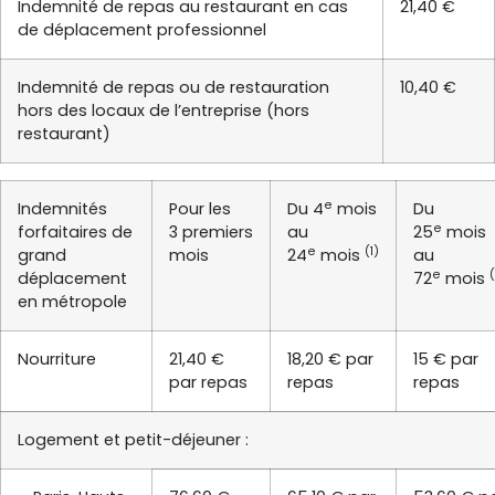
Indemnité de repas au restaurant en cas
21,40 €
de déplacement professionnel
Indemnité de repas ou de restauration
10,40 €
hors des locaux de l’entreprise (hors
restaurant)
e
Indemnités
Pour les
Du 4
mois
Du
e
forfaitaires de
3 premiers
au
25
mois
e
(1)
grand
mois
24
mois
au
e
déplacement
72
mois
en métropole
Nourriture
21,40 €
18,20 € par
15 € par
par repas
repas
repas
Logement et petit-déjeuner :