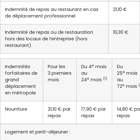
Indemnité de repas au restaurant en cas
21,10 €
de déplacement professionnel
Indemnité de repas ou de restauration
10,30 €
hors des locaux de l’entreprise (hors
restaurant)
e
Indemnités
Pour les
Du 4
mois
Du
e
forfaitaires de
3 premiers
au
25
mois
e
(1)
grand
mois
24
mois
au
e
déplacement
72
mois
en métropole
Nourriture
21,10 € par
17,90 € par
14,80 € pa
repas
repas
repas
Logement et petit-déjeuner :