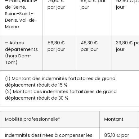
– Paris, Hauts-
76,60 €
65,10 € par
53,60 € p
de-Seine,
par jour
jour
jour
Seine-Saint-
Denis, Val-de-
Marne
– Autres
56,80 €
48,30 €
39,80 € p
départements
par jour
par jour
jour
(hors Dom-
Tom)
(1) Montant des indemnités forfaitaires de grand
déplacement réduit de 15 %.
(2) Montant des indemnités forfaitaires de grand
déplacement réduit de 30 %.
Mobilité professionnelle*
Montant
Indemnités destinées à compenser les
85,10 € par