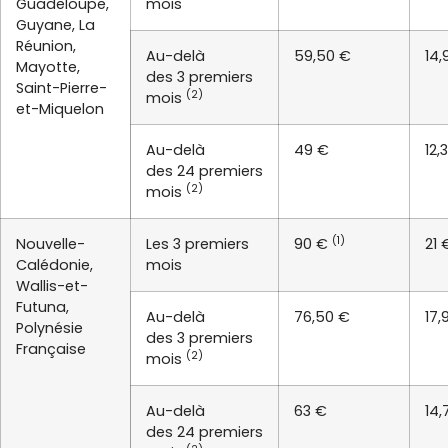
Guadeloupe,
mois
Guyane, La
Réunion,
Au-delà
59,50 €
14,
Mayotte,
des 3 premiers
Saint-Pierre-
(2)
mois
et-Miquelon
Au-delà
49 €
12,
des 24 premiers
(2)
mois
(1)
Nouvelle-
Les 3 premiers
90 €
21 
Calédonie,
mois
Wallis-et-
Futuna,
Au-delà
76,50 €
17,
Polynésie
des 3 premiers
Française
(2)
mois
Au-delà
63 €
14,
des 24 premiers