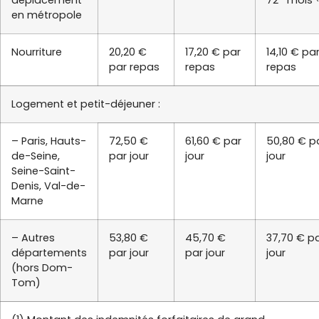
déplacement
72
mois
en métropole
Nourriture
20,20 €
17,20 € par
14,10 € pa
par repas
repas
repas
Logement et petit-déjeuner :
– Paris, Hauts-
72,50 €
61,60 € par
50,80 € p
de-Seine,
par jour
jour
jour
Seine-Saint-
Denis, Val-de-
Marne
– Autres
53,80 €
45,70 €
37,70 € p
départements
par jour
par jour
jour
(hors Dom-
Tom)