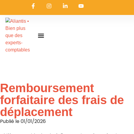
On embarque ?
Nous contacter
Nous rejoindre
Actualités & ressources
Nos expertises
Les coulisses
Aliantis Connect
Accueil
»
Actualités & ressources
»
L’actualité d’Aliantis
Remboursement
forfaitaire des frais de
déplacement
Publié le
01/01/2026