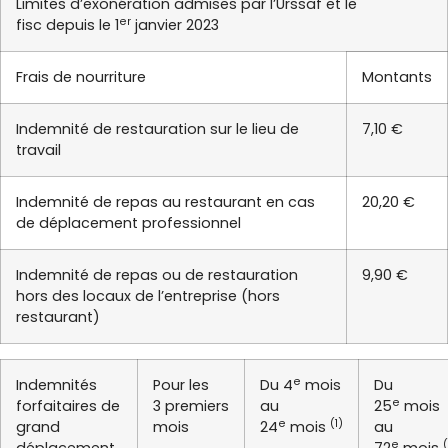
Limites d’exonération admises par l’Urssaf et le
er
fisc depuis le 1
janvier 2023
Frais de nourriture
Montants
Indemnité de restauration sur le lieu de
7,10 €
travail
Indemnité de repas au restaurant en cas
20,20 €
de déplacement professionnel
Indemnité de repas ou de restauration
9,90 €
hors des locaux de l’entreprise (hors
restaurant)
e
Indemnités
Pour les
Du 4
mois
Du
e
forfaitaires de
3 premiers
au
25
mois
e
(1)
grand
mois
24
mois
au
e