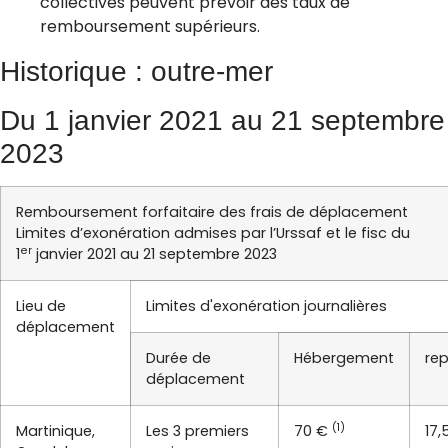
collectives peuvent prévoir des taux de
remboursement supérieurs.
Historique : outre-mer
Du 1 janvier 2021 au 21 septembre
2023
Remboursement forfaitaire des frais de déplacement
Limites d’exonération admises par l’Urssaf et le fisc du
er
1
janvier 2021 au 21 septembre 2023
Lieu de
Limites d'exonération journalières
déplacement
Durée de
Hébergement
re
déplacement
(1)
Martinique,
Les 3 premiers
70 €
17,