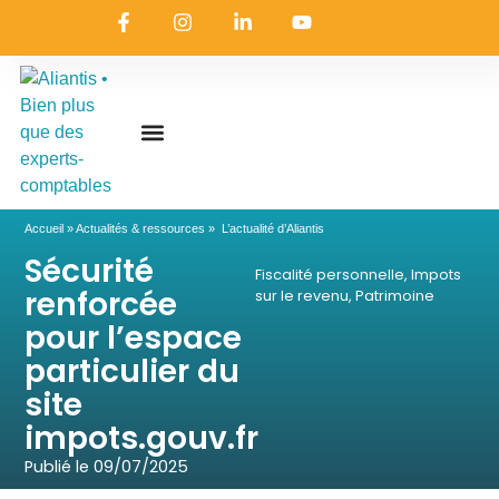
On embarque ?
Nous contacter
Nous rejoindre
Actualités & ressources
Nos expertises
Les coulisses
Aliantis Connect
Accueil
»
Actualités & ressources
»
L’actualité d’Aliantis
Sécurité
Fiscalité personnelle
,
Impots
renforcée
sur le revenu
,
Patrimoine
pour l’espace
particulier du
site
impots.gouv.fr
Publié le
09/07/2025