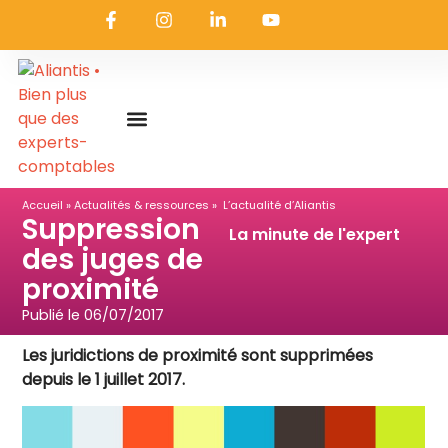
On embarque ?
Nous contacter
Nous rejoindre
Actualités & ressources
Nos expertises
Les coulisses
Aliantis Connect
Accueil
»
Actualités & ressources
» L’actualité d’Aliantis
Suppression
La minute de l'expert
des juges de
proximité
Publié le
06/07/2017
Les juridictions de proximité sont supprimées
depuis le 1 juillet 2017.