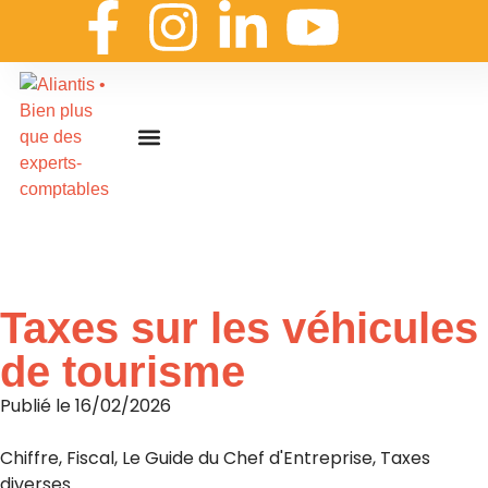
On embarque ?
Nous contacter
Nous rejoindre
Actualités & ressources
Nos expertises
Les coulisses
Aliantis Connect
Accueil
»
Actualités & ressources
»
L’actualité d’Aliantis
Taxes sur les véhicules
de tourisme
Publié le
16/02/2026
Chiffre
,
Fiscal
,
Le Guide du Chef d'Entreprise
,
Taxes
diverses