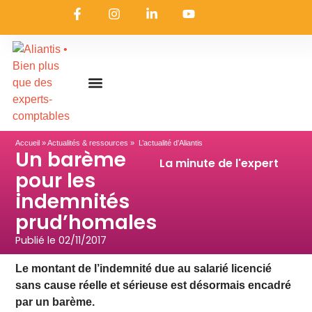
On embarque ?
Nous contacter
Nous rejoindre
Actualités & ressources
Nos expertises
Les coulisses
Aliantis Connect
Accueil
»
Actualités & ressources
» L’actualité d’Aliantis
Un barème
La minute de l'expert
pour les
indemnités
prud’homales
Publié le
02/11/2017
Le montant de l’indemnité due au salarié licencié
sans cause réelle et sérieuse est désormais encadré
par un barème.