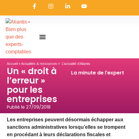
On embarque ?
Nous contacter
Nous rejoindre
Actualités & ressources
Nos expertises
Les coulisses
Aliantis Connect
Accueil
»
Actualités & ressources
» L’actualité d’Aliantis
Un « droit à
La minute de l'expert
l’erreur »
pour les
entreprises
Publié le
27/09/2018
Les entreprises peuvent désormais échapper aux
sanctions administratives lorsqu’elles se trompent
en procédant à leurs déclarations fiscales et