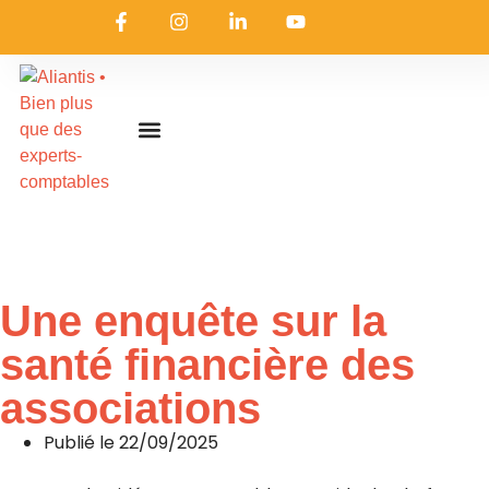
On embarque ?
Nous contacter
Nous rejoindre
Actualités & ressources
Nos expertises
Les coulisses
Aliantis Connect
Accueil
»
Actualités & ressources
»
L’actualité d’Aliantis
Une enquête sur la
santé financière des
associations
Publié le
22/09/2025