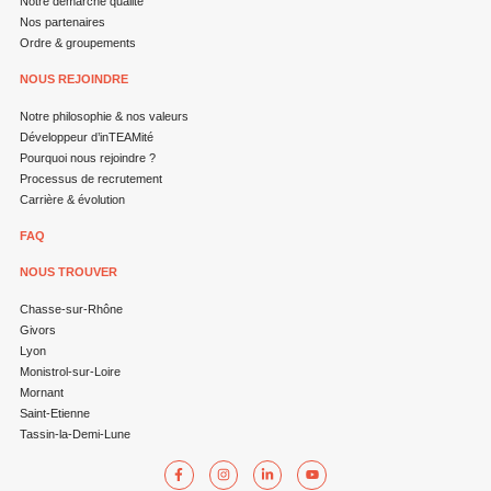
Notre démarche qualité
Nos partenaires
Ordre & groupements
NOUS REJOINDRE
Notre philosophie & nos valeurs
Développeur d’inTEAMité
Pourquoi nous rejoindre ?
Processus de recrutement
Carrière & évolution
FAQ
NOUS TROUVER
Chasse-sur-Rhône
Givors
Lyon
Monistrol-sur-Loire
Mornant
Saint-Etienne
Tassin-la-Demi-Lune